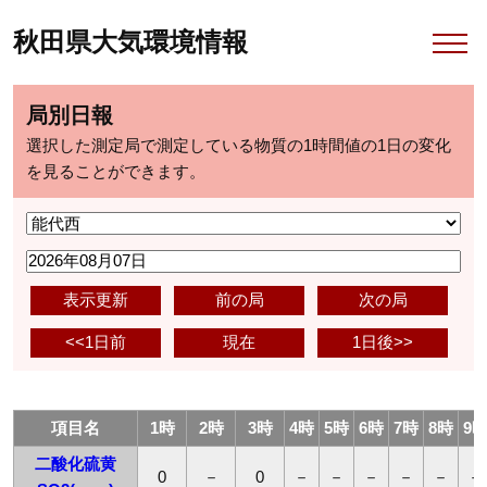
秋田県大気環境情報
局別日報
選択した測定局で測定している物質の1時間値の1日の変化
を見ることができます。
表示更新
前の局
次の局
<<1日前
現在
1日後>>
項目名
1時
2時
3時
4時
5時
6時
7時
8時
9
二酸化硫黄
0
－
0
－
－
－
－
－
－