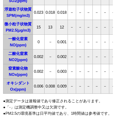
SO2(ppm)
浮遊粒子状物質
0.023
0.018
0.018
－
－
－
－
－
－
SPM(mg/m3)
微小粒子状物質
15
13
12
－
－
－
－
－
－
PM2.5(μg/m3)
一酸化窒素
0
－
0.001
－
－
－
－
－
－
NO(ppm)
二酸化窒素
0.002
－
0.002
－
－
－
－
－
－
NO2(ppm)
窒素酸化物
0.002
－
0.003
－
－
－
－
－
－
NOx(ppm)
オキシダント
0.006
0.008
0.009
－
－
－
－
－
－
Ox(ppm)
●測定データは速報値であり修正されることがあります。
●「-」は測定機調整中又は欠測です。
●PM2.5の環境基準は日平均値であり、1時間値は参考値です。