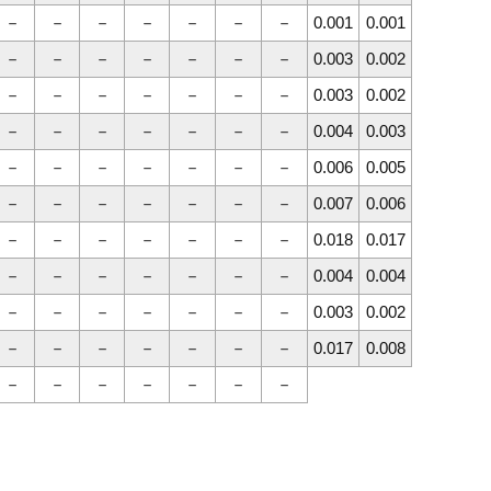
－
－
－
－
－
－
－
0.001
0.001
－
－
－
－
－
－
－
0.003
0.002
－
－
－
－
－
－
－
0.003
0.002
－
－
－
－
－
－
－
0.004
0.003
－
－
－
－
－
－
－
0.006
0.005
－
－
－
－
－
－
－
0.007
0.006
－
－
－
－
－
－
－
0.018
0.017
－
－
－
－
－
－
－
0.004
0.004
－
－
－
－
－
－
－
0.003
0.002
－
－
－
－
－
－
－
0.017
0.008
－
－
－
－
－
－
－