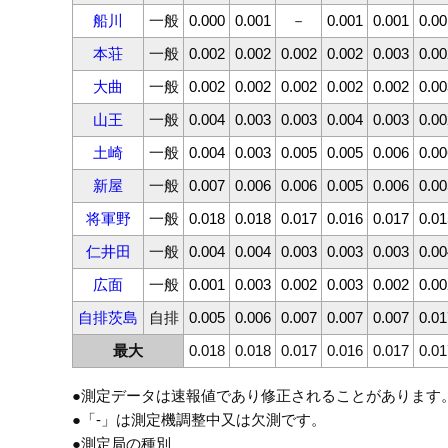
船川
一般
0.000
0.001
－
0.001
0.001
0.00
本荘
一般
0.002
0.002
0.002
0.002
0.003
0.00
大曲
一般
0.002
0.002
0.002
0.002
0.002
0.00
山王
一般
0.004
0.003
0.003
0.004
0.003
0.00
土崎
一般
0.004
0.003
0.005
0.005
0.006
0.00
新屋
一般
0.007
0.006
0.006
0.005
0.006
0.00
将軍野
一般
0.018
0.018
0.017
0.016
0.017
0.01
仁井田
一般
0.004
0.004
0.003
0.003
0.003
0.00
広面
一般
0.001
0.003
0.002
0.003
0.002
0.00
自排茨島
自排
0.005
0.006
0.007
0.007
0.007
0.01
最大
0.018
0.018
0.017
0.016
0.017
0.01
●測定データは速報値であり修正されることがあります
●「-」は測定機調整中又は欠測です。
●測定局の種別