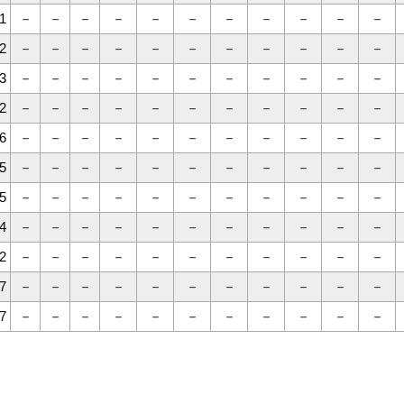
1
－
－
－
－
－
－
－
－
－
－
－
2
－
－
－
－
－
－
－
－
－
－
－
3
－
－
－
－
－
－
－
－
－
－
－
2
－
－
－
－
－
－
－
－
－
－
－
6
－
－
－
－
－
－
－
－
－
－
－
5
－
－
－
－
－
－
－
－
－
－
－
5
－
－
－
－
－
－
－
－
－
－
－
4
－
－
－
－
－
－
－
－
－
－
－
2
－
－
－
－
－
－
－
－
－
－
－
7
－
－
－
－
－
－
－
－
－
－
－
7
－
－
－
－
－
－
－
－
－
－
－
。