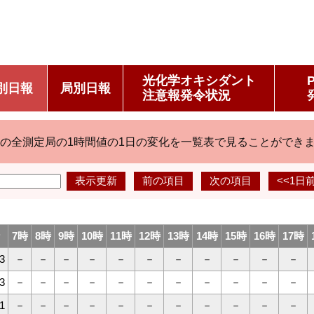
光化学オキシダント
別日報
局別日報
注意報発令状況
の全測定局の1時間値の1日の変化を一覧表で見ることができ
表示更新
前の項目
次の項目
<<1日
7時
8時
9時
10時
11時
12時
13時
14時
15時
16時
17時
3
－
－
－
－
－
－
－
－
－
－
－
3
－
－
－
－
－
－
－
－
－
－
－
1
－
－
－
－
－
－
－
－
－
－
－