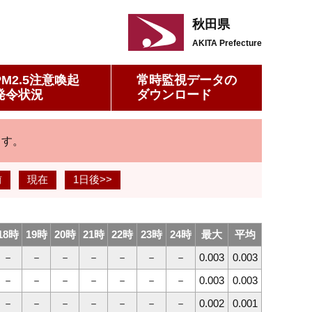
秋田県
AKITA Prefecture
PM2.5注意喚起
常時監視データの
発令状況
ダウンロード
ます。
前
現在
1日後>>
18時
19時
20時
21時
22時
23時
24時
最大
平均
－
－
－
－
－
－
－
0.003
0.003
－
－
－
－
－
－
－
0.003
0.003
－
－
－
－
－
－
－
0.002
0.001