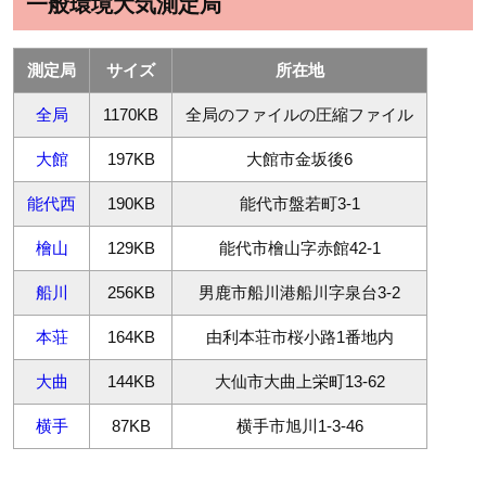
一般環境大気測定局
測定局
サイズ
所在地
全局
1170KB
全局のファイルの圧縮ファイル
大館
197KB
大館市金坂後6
能代西
190KB
能代市盤若町3-1
檜山
129KB
能代市檜山字赤館42-1
船川
256KB
男鹿市船川港船川字泉台3-2
本荘
164KB
由利本荘市桜小路1番地内
大曲
144KB
大仙市大曲上栄町13-62
横手
87KB
横手市旭川1-3-46