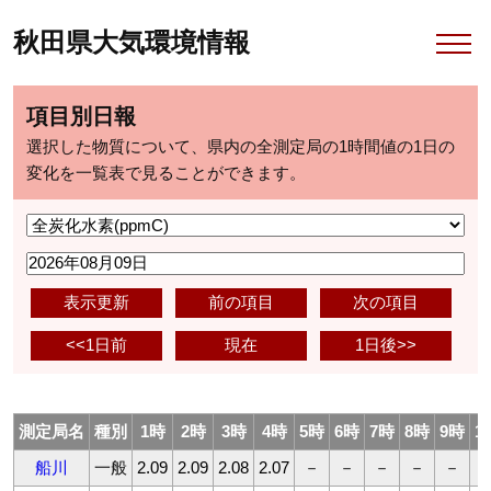
秋田県大気環境情報
項目別日報
選択した物質について、県内の全測定局の1時間値の1日の
変化を一覧表で見ることができます。
表示更新
前の項目
次の項目
<<1日前
現在
1日後>>
測定局名
種別
1時
2時
3時
4時
5時
6時
7時
8時
9時
1
船川
一般
2.09
2.09
2.08
2.07
－
－
－
－
－