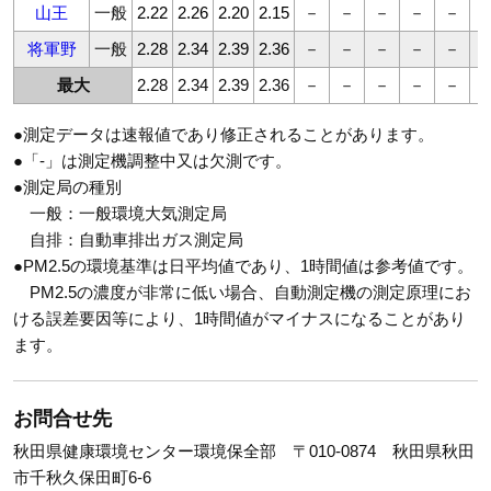
山王
一般
2.22
2.26
2.20
2.15
－
－
－
－
－
将軍野
一般
2.28
2.34
2.39
2.36
－
－
－
－
－
最大
2.28
2.34
2.39
2.36
－
－
－
－
－
●測定データは速報値であり修正されることがあります。
●「-」は測定機調整中又は欠測です。
●測定局の種別
一般：一般環境大気測定局
自排：自動車排出ガス測定局
●PM2.5の環境基準は日平均値であり、1時間値は参考値です。
PM2.5の濃度が非常に低い場合、自動測定機の測定原理にお
ける誤差要因等により、1時間値がマイナスになることがあり
ます。
お問合せ先
秋田県健康環境センター環境保全部 〒010-0874 秋田県秋田
市千秋久保田町6-6